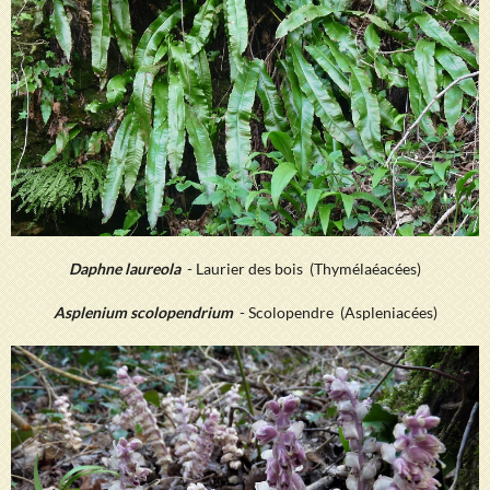
Daphne laureola
- Laurier des bois (Thymélaéacées)
Asplenium scolopendrium
- Scolopendre (Aspleniacées)