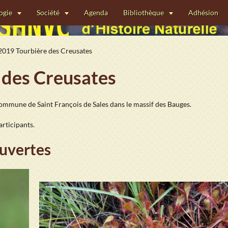
ogie
Société
Agenda
Bibliothèque
Adhésion
019 Tourbière des Creusates
 des Creusates
 commune de Saint François de Sales dans le massif des Bauges.
rticipants.
uvertes