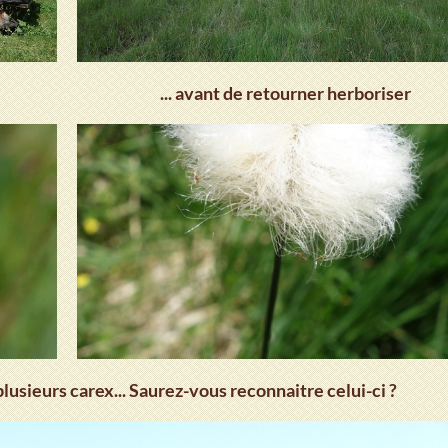
... avant de retourner herboriser
lusieurs carex... Saurez-vous reconnaitre celui-ci ?