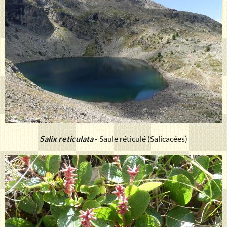
Salix reticulata
- Saule réticulé (Salicacées)