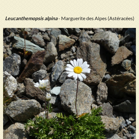
Leucanthemopsis alpina
- Marguerite des Alpes (Astéracées)