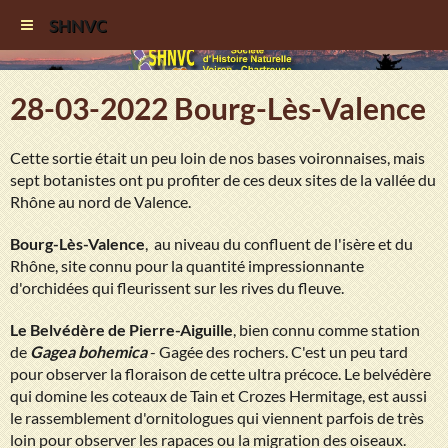
SHNVC
28-03-2022 Bourg-Lès-Valence
Cette sortie était un peu loin de nos bases voironnaises, mais
sept botanistes ont pu profiter de ces deux sites de la vallée du
Rhône au nord de Valence.
Bourg-Lès-Valence
, au niveau du confluent de l'isère et du
Rhône, site connu pour la quantité impressionnante
d'orchidées qui fleurissent sur les rives du fleuve.
Le Belvédère de Pierre-Aiguille
, bien connu comme station
de
Gagea bohemica
- Gagée des rochers. C'est un peu tard
pour observer la floraison de cette ultra précoce. Le belvédère
qui domine les coteaux de Tain et Crozes Hermitage, est aussi
le rassemblement d'ornitologues qui viennent parfois de très
loin pour observer les rapaces ou la migration des oiseaux.