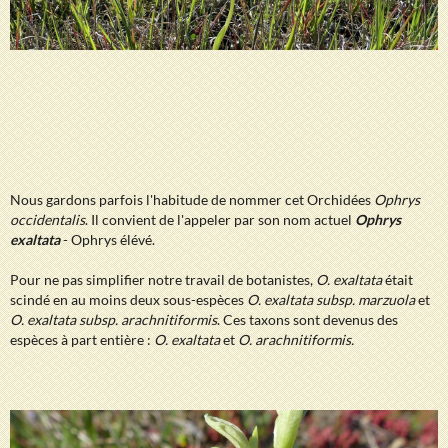
Nous gardons parfois l'habitude de nommer cet Orchidées
Ophrys
occidentalis
. Il convient de l'appeler par son nom actuel
Ophrys
exaltata
- Ophrys élévé.
Pour ne pas simplifier notre travail de botanistes,
O. exaltata
était
scindé en au moins deux sous-espèces
O. exaltata subsp. marzuola
et
O. exaltata subsp. arachnitiformis
. Ces taxons sont devenus des
espèces à part entière :
O. exaltata
et
O. arachnitiformis.